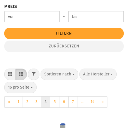
PREIS
PREIS
Preis bis
-
FILTERN
ZURÜCKSETZEN
FILTER
Sortieren nach
pro Seite
Sortieren nach
Alle Hersteller
pro Seite
16 pro Seite
«
1
2
3
4
5
6
7
...
14
»