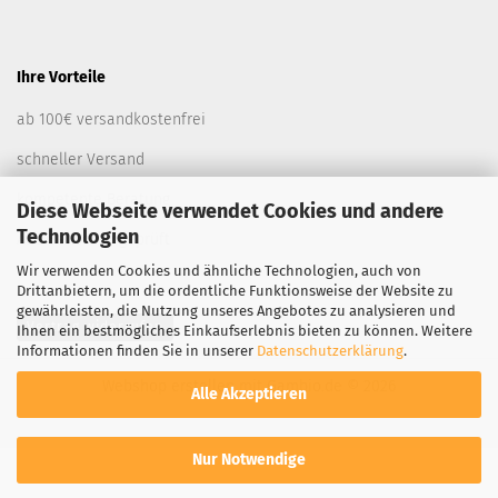
Ihre Vorteile
ab 100€ versandkostenfrei
schneller Versand
kompetente Beratung
Diese Webseite verwendet Cookies und andere
Technologien
Alle Sensoren geprüft
Wir verwenden Cookies und ähnliche Technologien, auch von
Drittanbietern, um die ordentliche Funktionsweise der Website zu
gewährleisten, die Nutzung unseres Angebotes zu analysieren und
Vertrag widerrufen
Ihnen ein bestmögliches Einkaufserlebnis bieten zu können. Weitere
Informationen finden Sie in unserer
Datenschutzerklärung
.
Webshop erstellen
mit Gambio.de © 2026
Alle Akzeptieren
Nur Notwendige