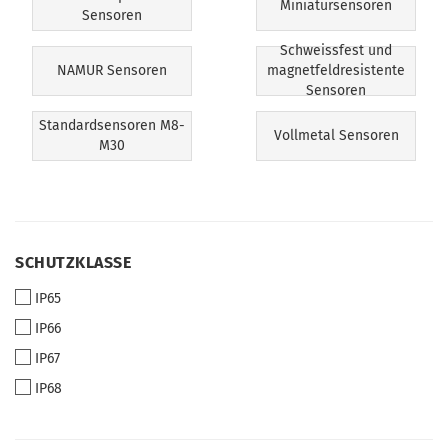
Miniatursensoren
Sensoren
Schweissfest und
NAMUR Sensoren
magnetfeldresistente
Sensoren
Standardsensoren M8-
Vollmetal Sensoren
M30
SCHUTZKLASSE
SCHUTZKLASSE
IP65
IP66
IP67
IP68