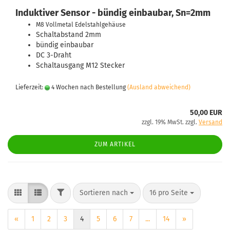
Induktiver Sensor - bündig einbaubar, Sn=2mm
M8 Vollmetal Edelstahlgehäuse
Schaltabstand 2mm
bündig einbaubar
DC 3-Draht
Schaltausgang M12 Stecker
Lieferzeit:
4 Wochen nach Bestellung
(Ausland abweichend)
50,00 EUR
zzgl. 19% MwSt. zzgl.
Versand
ZUM ARTIKEL
FILTER
Sortieren nach
pro Seite
Sortieren nach
16 pro Seite
«
1
2
3
4
5
6
7
...
14
»