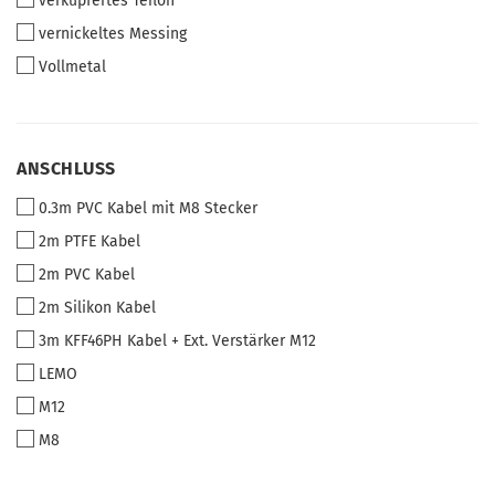
verkupfertes Teflon
vernickeltes Messing
Vollmetal
ANSCHLUSS
ANSCHLUSS
0.3m PVC Kabel mit M8 Stecker
2m PTFE Kabel
2m PVC Kabel
2m Silikon Kabel
3m KFF46PH Kabel + Ext. Verstärker M12
LEMO
M12
M8