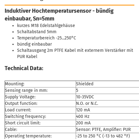
Induktiver Hochtemperatursensor - bündig
einbaubar, Sn=5mm
kurzes M18 Edelstahlgehäuse
Schaltabstand 5mm
Temperaturbereich -25...250°C
bündig einbaubar
Schaltausgang 2m PTFE Kabel mit externem Verstärker mit
PUR Kabel
Technical Data:
Mounting:
Shielded
Sensing range in mm:
5
Supply Voltage:
10-35VDC
Output function:
N.O. or N.C.
Load current:
120 mA
Switching frequency:
400 Hz
Short circuit limit:
200 mA
Cable:
Sensor: PTFE, Amplifier: PUR
Operating temperature:
-25 to 250 °C (-13 to 482 °F)