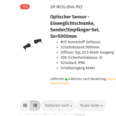
SP-M12L-05m PV2
-12%
Optischer Sensor -
Einweglichtschranke,
Sender/Empfänger-Set,
Sn=5000mm
M12 Kunststoff Gehäuse
Schaltabstand 5000mm
Diffuser Typ, DC3-Draht Ausgang
VDE-Sicherheitsklasse: III
Schutzart: IP66
Schaltausgang Kabel
Lieferzeit:
4 Wochen nach Bestellung
(Ausl
abweichend)
Sortieren nach
pro Seite
Sortieren nach
16 pro Seite